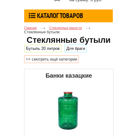
КАТАЛОГ ТОВАРОВ
Главная
Стеклянные емкости
Стеклянные бутыли
Стеклянные бутыли
Бутыль 20 литров
Для браги
>> смотреть ещё категории
Для вина
Для настоек
Для самогона
Для спирта
Банки казацкие