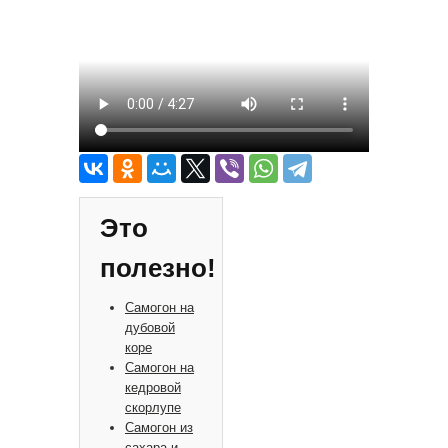
Это
полезно!
Самогон на
дубовой
коре
Самогон на
кедровой
скорлупе
Самогон из
сахара и