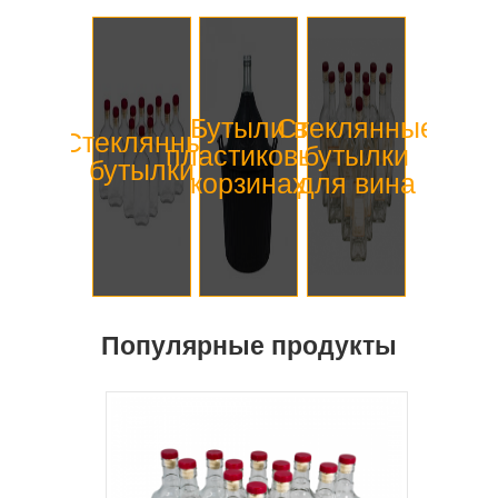
Бутыли в
Стеклянные
Стеклянные
пластиковых
бутылки
бутылки
корзинах
для вина
Популярные продукты