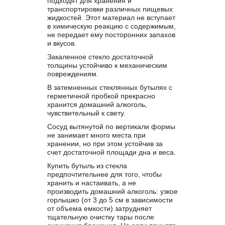
подходят для хранения и
транспортировки различных пищевых
жидкостей. Этот материал не вступает
в химическую реакцию с содержимым,
не передает ему посторонних запахов
и вкусов.
Закаленное стекло достаточной
толщины устойчиво к механическим
повреждениям.
В затемненных стеклянных бутылях с
герметичной пробкой прекрасно
хранится домашний алкоголь,
чувствительный к свету.
Сосуд вытянутой по вертикали формы
не занимает много места при
хранении, но при этом устойчив за
счет достаточной площади дна и веса.
Купить бутыль из стекла
предпочтительнее для того, чтобы
хранить и настаивать, а не
производить домашний алкоголь: узкое
горлышко (от 3 до 5 см в зависимости
от объема емкости) затрудняет
тщательную очистку тары после