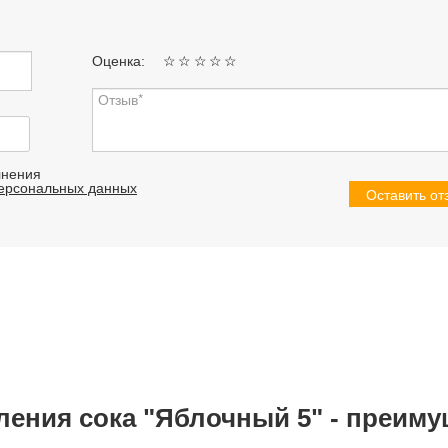
Оценка:
☆
☆
☆
☆
☆
лнения
персональных данных
Оставить от
ения сока "Яблочный 5" - преиму