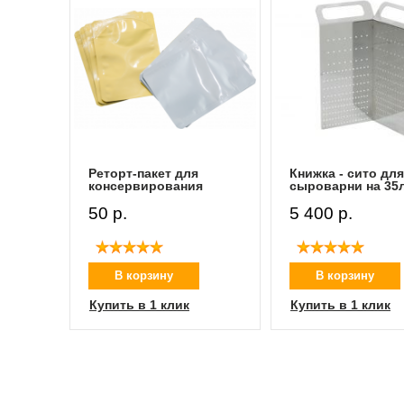
рт-
Реторт-пакет для
Книжка - сито для
консервирования
сыроварни на 35
50 p.
5 400 p.
В корзину
В корзину
Купить в 1 клик
Купить в 1 клик