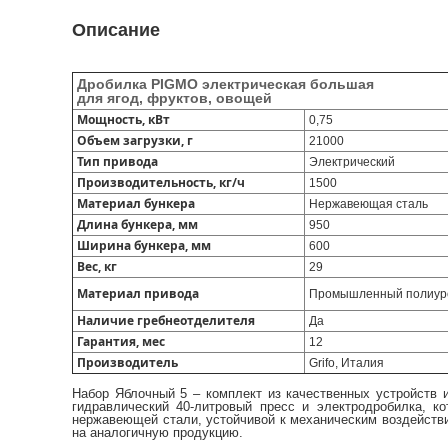
Описание
Дробилка PIGMO электрическая большая
для ягод, фруктов, овощей
Мощность, кВт
0,75
Объем загрузки, г
21000
Тип привода
Электрический
Производительность, кг/ч
1500
Материал бункера
Нержавеющая сталь
Длина бункера, мм
950
Ширина бункера, мм
600
Вес, кг
29
Материал привода
Промышленный полиур
Наличие гребнеотделителя
Да
Гарантия, мес
12
Производитель
Grifo, Италия
Набор Яблочный 5 – комплект из качественных устройств и
гидравлический 40-литровый пресс и электродробилка, к
нержавеющей стали, устойчивой к механическим воздействи
на аналогичную продукцию.