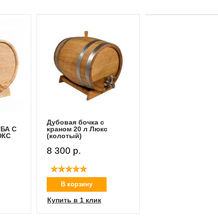
Дубовая бочка с
БА С
краном 20 л Люкс
ЮКС
(колотый)
8 300 p.
В корзину
Купить в 1 клик