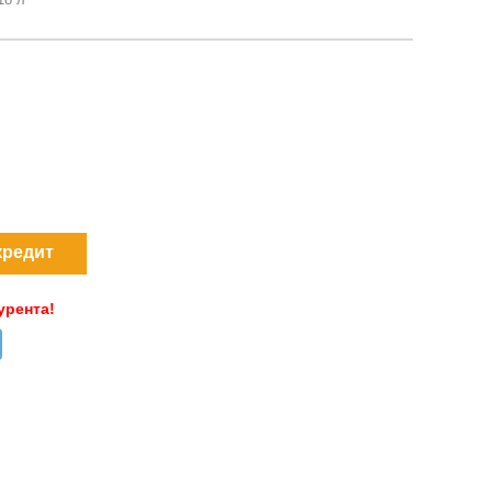
кредит
урента!