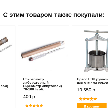
С этим товаром также покупали:
Пресс Pl10 ручной 2,5 л
Пресс для сыра P
для отжима соков
ручной 2,5 л
овой)
10 650 p.
10 650 p.
В корзину
В корзину