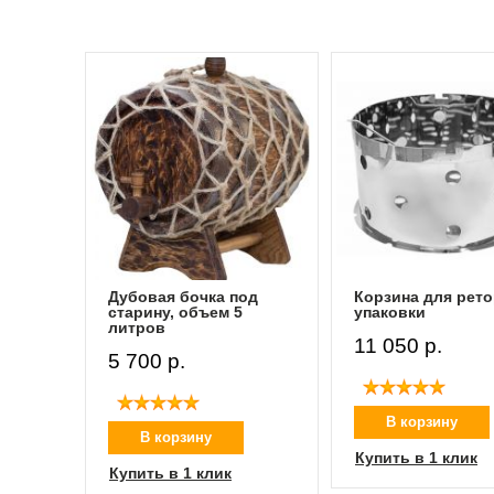
од
Корзина для реторт-
Реторт-пакет для
упаковки
консервирования
11 050 p.
50 p.
В корзину
В корзину
Купить в 1 клик
Купить в 1 клик