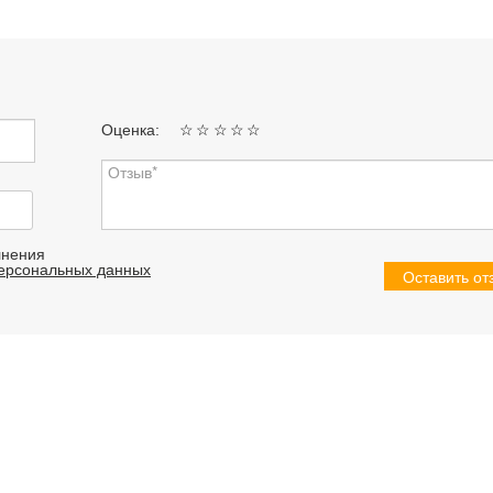
Оценка:
☆
☆
☆
☆
☆
лнения
персональных данных
Оставить от