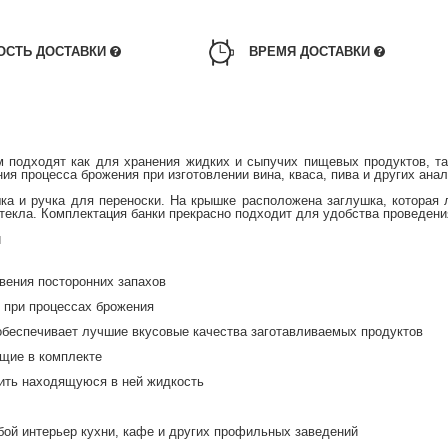
ОСТЬ ДОСТАВКИ
ВРЕМЯ ДОСТАВКИ
м подходят как для хранения жидких и сыпучих пищевых продуктов, т
ния процесса брожения при изготовлении вина, кваса, пива и других ана
ка и ручка для переноски. На крышке расположена заглушка, которая 
 стекла. Комплектация банки прекрасно подходит для удобства проведе
и
вения посторонних запахов
 при процессах брожения
 обеспечивает лучшие вкусовые качества заготавливаемых продуктов
ущие в комплекте
лить находящуюся в ней жидкость
бой интерьер кухни, кафе и других профильных заведений