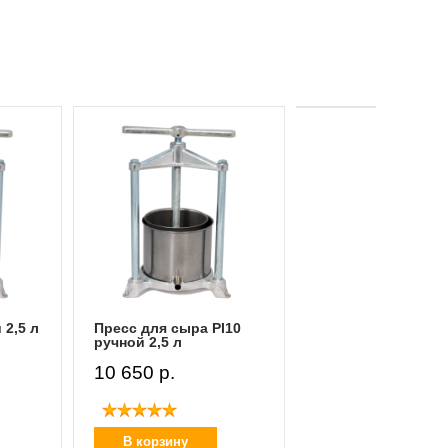
I10
Спиртометр
лабораторный
(Ареометр спирто
40-70 % об.
400 p.