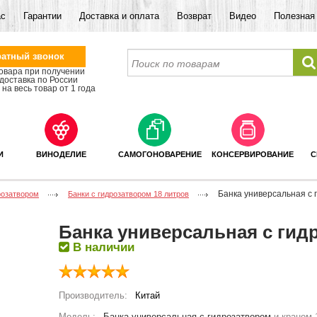
ас
Гарантии
Доставка и оплата
Возврат
Видео
Полезная
атный звонок
овара при получении
доставка по России
на весь товар от 1 года
И
ВИНОДЕЛИЕ
САМОГОНОВАРЕНИЕ
КОНСЕРВИРОВАНИЕ
С
Банка универсальная с 
розатвором
Банки с гидрозатвором 18 литров
Банка универсальная с гид
В наличии
Производитель:
Китай
Модель:
Банка универсальная с гидрозатвором
и краном 