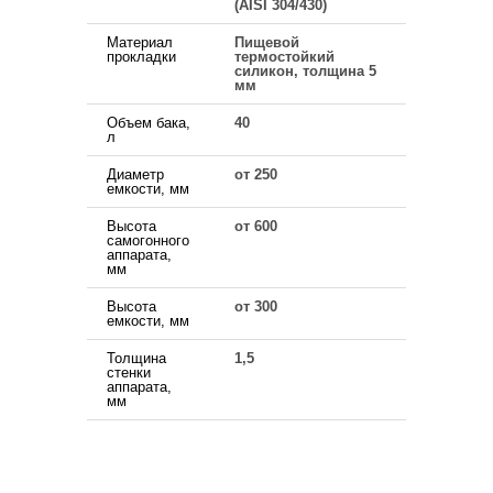
(AISI 304/430)
Материал
Пищевой
прокладки
термостойкий
силикон, толщина 5
мм
Объем бака,
40
л
Диаметр
от 250
емкости, мм
Высота
от 600
самогонного
аппарата,
мм
Высота
от 300
емкости, мм
Толщина
1,5
стенки
аппарата,
мм