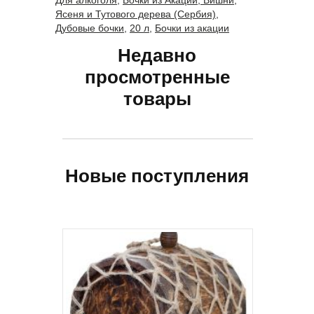
Для алкоголя
,
Бочки из Акации, Вишни,
Ясеня и Тутового дерева (Сербия)
,
Дубовые бочки
,
20 л
,
Бочки из акации
Недавно
просмотренные
товары
Новые поступления